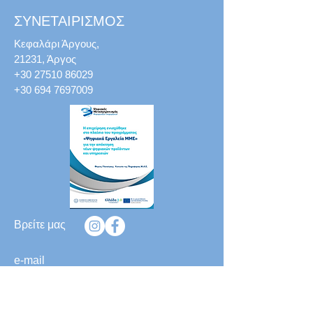
ΣΥΝΕΤΑΙΡΙΣΜΟΣ
Κεφαλάρι Άργους,
21231, Άργος
+30 27510 86029
+30 694 7697009
Βρείτε μας
e-mail
info@togalatoumoria.gr