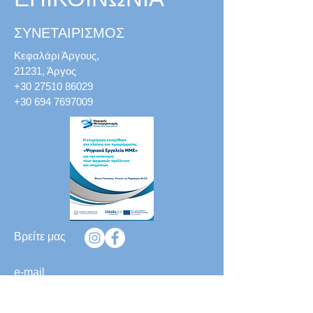
ΣΥΝΕΤΑΙΡΙΣΜΟΣ
Κεφαλάρι Άργους,
21231, Άργος
+30 27510 86029
+30 694 7697009
Βρείτε μας
e-mail
info@togalatoumoria.gr